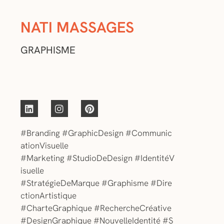
NATI MASSAGES
GRAPHISME
#Branding
#GraphicDesign
#Communic
ationVisuelle
#Marketing
#StudioDeDesign
#IdentitéV
isuelle
#StratégieDeMarque
#Graphisme
#Dire
ctionArtistique
#CharteGraphique
#RechercheCréative
#DesignGraphique
#NouvelleIdentité
#S